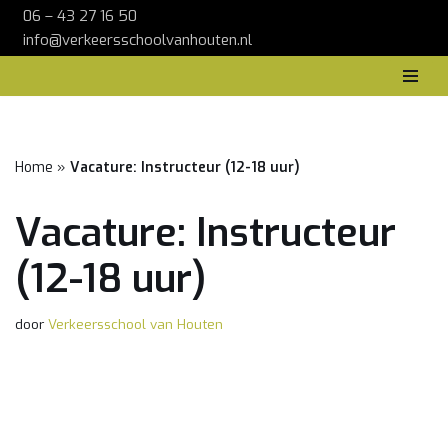
06 – 43 27 16 50
info@verkeersschoolvanhouten.nl
Ga
naar
de
inhoud
Home
»
Vacature: Instructeur (12-18 uur)
Vacature: Instructeur
(12-18 uur)
door
Verkeersschool van Houten